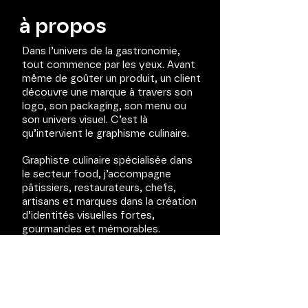
à propos
Dans l’univers de la gastronomie,
tout commence par les yeux. Avant
même de goûter un produit, un client
découvre une marque à travers son
logo, son packaging, son menu ou
son univers visuel. C’est là
qu’intervient le graphisme culinaire.
Graphiste culinaire spécialisée dans
le secteur food, j’accompagne
pâtissiers, restaurateurs, chefs,
artisans et marques dans la création
d’identités visuelles fortes,
gourmandes et mémorables.
Mon objectif : transformer votre
savoir-faire en une image de marque
qui donne faim, attire les clients et
valorise la qualité de vos produits et
vos valeurs.