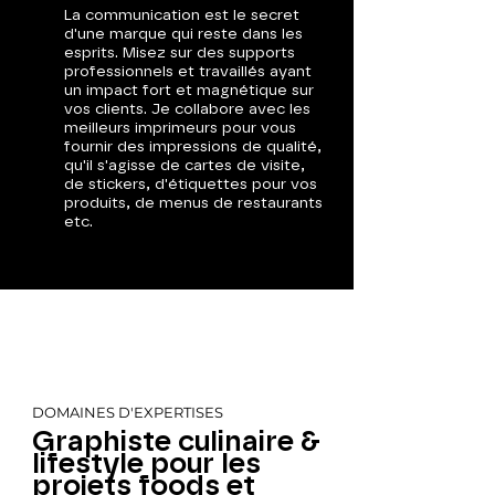
La communication est le secret
d'une marque qui reste dans les
esprits. Misez sur des supports
professionnels et travaillés ayant
un impact fort et magnétique sur
vos clients. Je collabore avec les
meilleurs imprimeurs pour vous
fournir des impressions de qualité,
qu'il s'agisse de cartes de visite,
de stickers, d'étiquettes pour vos
produits, de menus de restaurants
etc.
DOMAINES D'EXPERTISES
Graphiste culinaire &
lifestyle pour les
projets foods et