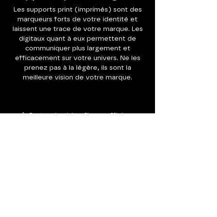
Les supports print (imprimés) sont des
marqueurs forts de votre identité et
laissent une trace de votre marque. Les
digitaux quant à eux permettent de
communiquer plus largement et
efficacement sur votre univers. Ne les
prenez pas à la légère, ils sont la
meilleure vision de votre marque.
✲ Cartes de visite, flyers, affiches,
stickers...
✲ Merchandising (tee-shirt, tote-bag,
casquette etc.)
✲ Visuels Instagram (stories, posts,
etc.)
✲ Bannières web / Facebook / Linkedin
... et plus encore.
→ IMAGINONS VOS SUPPORTS