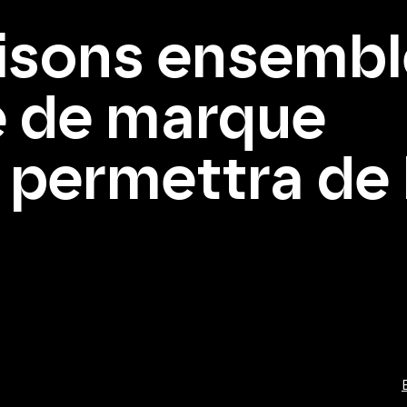
isons ensembl
té de marque
 permettra de b
→