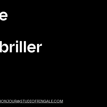
e
riller
BONJOUR@STUDIOFRINGALE.COM