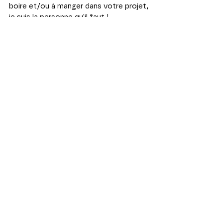
boire et/ou à manger dans votre projet, 
je suis la personne qu'il faut !
Déclinaison de logo, enseigne et 
signalétique pour la réalisation de 
l'identité visuelle de ce restaurant.
Une bougeotte culturelle et 
alimentaire
J'ai grandi au cœur de la Champagne, 
pour étudier en Lorraine, commencer à 
travailler à Paris, faire une pause en 
Normandie et finalement m'établir dans 